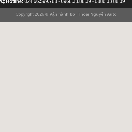
Hotline:
024.66.599.788 - 0968.33.88.39 - 0886 33 88 39
Copyright 2026 ©
Vận hành bởi
Thoại Nguyễn Auto