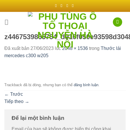
Chuyển
đến
nội
dung
z4467539865754_d910f050e93598d304
Đã xuất bản
27/06/2023
lúc
2048 × 1536
trong
Thước lái
mercedes c300 w205
Trackback đã bị đóng, nhưng bạn có thể
đăng bình luận
.
←
Trước
Tiếp theo
→
Để lại một bình luận
Email của bạn sẽ không được hiển thị công khai.