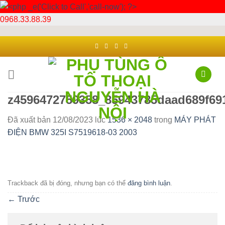
0968.33.88.39
Chuyển
đến
nội
dung
z4596472759358_85943785daad689f69
Đã xuất bản
12/08/2023
lúc
1536 × 2048
trong
MÁY PHÁT
ĐIỆN BMW 325I S7519618-03 2003
Trackback đã bị đóng, nhưng bạn có thể
đăng bình luận
.
←
Trước