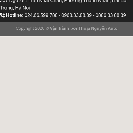
307 Ngõ 281 Trần Khát Chân, Phường Thanh Nhàn, Hai Bà
Trưng, Hà Nội
Hotline:
024.66.599.788 - 0968.33.88.39 - 0886 33 88 39
Copyright 2026 ©
Vận hành bởi
Thoại Nguyễn Auto