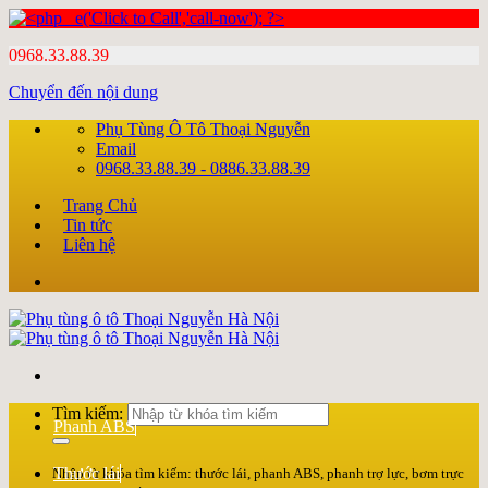
0968.33.88.39
Chuyển đến nội dung
Phụ Tùng Ô Tô Thoại Nguyễn
Email
0968.33.88.39 - 0886.33.88.39
Trang Chủ
Tin tức
Liên hệ
Tìm kiếm:
Phanh ABS
Thước lái
Nhập từ khóa tìm kiếm: thước lái, phanh ABS, phanh trợ lực, bơm trực