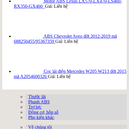
Motor ABS Lexus LX570-LX470-LS460-
RX350-GX460
Giá: Liên hệ
ABS Chevrolet Aveo đời 2012-2019 mã
688250455/95367359
Giá: Liên hệ
Cọc lái điện Mercedes W205 W213 đời 2015
mã A2054600326
Giá: Liên hệ
Thước lái
Phanh ABS
Trợ lực
Động cơ, hộp số
Phụ kiện khác
Về chúng tôi