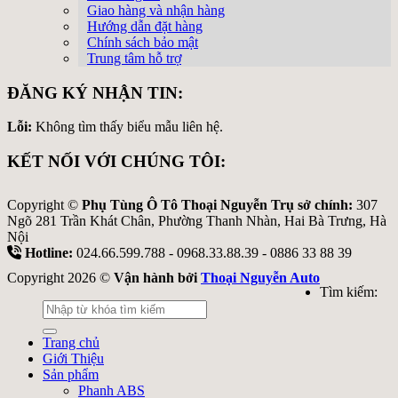
Giao hàng và nhận hàng
Hướng dẫn đặt hàng
Chính sách bảo mật
Trung tâm hỗ trợ
ĐĂNG KÝ NHẬN TIN:
Lỗi:
Không tìm thấy biểu mẫu liên hệ.
KẾT NỐI VỚI CHÚNG TÔI:
Copyright ©
Phụ Tùng Ô Tô Thoại Nguyễn Trụ sở chính:
307
Ngõ 281 Trần Khát Chân, Phường Thanh Nhàn, Hai Bà Trưng, Hà
Nội
Hotline:
024.66.599.788 - 0968.33.88.39 - 0886 33 88 39
Copyright 2026 ©
Vận hành bởi
Thoại Nguyễn Auto
Tìm kiếm:
Trang chủ
Giới Thiệu
Sản phẩm
Phanh ABS