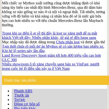
Mỗi chiếc xe Mythos xuất xưởng cũng được khẳng định có khả
năng tùy biến cao nhất đội hình Mercedes-Benz, qua đó đảm bảo
không xe nào giống xe nào ở cả nội và ngoại thất. Tất nhiên, tương
xứng với độ hiếm và khả năng cá nhân hóa đó sẽ là mức giá hứa
hẹn cao hơn nhiều so với tiêu chuẩn Mercedes-Benz lẫn Maybach
thường.
Trong khi xe điện ồ ạt về thì đây là loạt xe xăng mới dễ ra mắt
khách Việt tới đây: Nhiều phân khúc, từ giá rẻ đến hạng sang
Mục nhập này đã được đăng trong
Chưa phân loại
và được gắn thẻ
Tạm thời chưa rõ mỗi dự án Mythos sẽ có sản lượng bao nhiêu xe.
Khi hé lộ series này lần đầu
.
Land Rover Discovery Sport giảm tới hơn 400 triệu vẫn cao hơn
GLC 300
Nhiều showroom ô tô xăng chuyển sang bán xe VinFast, người
trong cuộc hé lộ điều sắp xảy ra ở Việt Nam
Danh mục sản phẩm
Phanh ABS
Thước lái
Trợ lực
Động cơ, hộp số
Phụ kiện khác