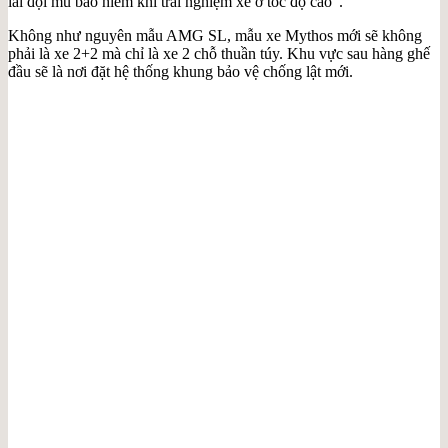
lái đội mũ bảo hiểm khi trải nghiệm xe ở tốc độ cao”.
Không như nguyên mẫu AMG SL, mẫu xe Mythos mới sẽ không
phải là xe 2+2 mà chỉ là xe 2 chỗ thuần túy. Khu vực sau hàng ghế
đầu sẽ là nơi đặt hệ thống khung bảo vệ chống lật mới.