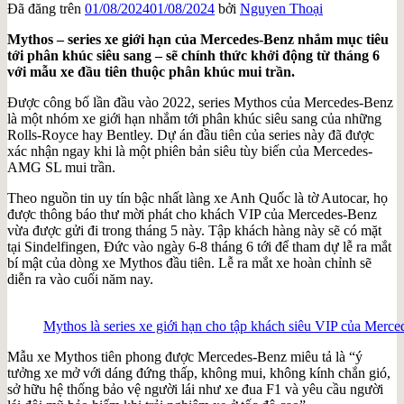
Đã đăng trên
01/08/2024
01/08/2024
bởi
Nguyen Thoại
Mythos – series xe giới hạn của Mercedes-Benz nhắm mục tiêu
tới phân khúc siêu sang – sẽ chính thức khởi động từ tháng 6
với mẫu xe đầu tiên thuộc phân khúc mui trần.
Được công bố lần đầu vào 2022, series Mythos của Mercedes-Benz
là một nhóm xe giới hạn nhắm tới phân khúc siêu sang của những
Rolls-Royce hay Bentley. Dự án đầu tiên của series này đã được
xác nhận ngay khi là một phiên bản siêu tùy biến của Mercedes-
AMG SL mui trần.
Theo nguồn tin uy tín bậc nhất làng xe Anh Quốc là tờ Autocar, họ
được thông báo thư mời phát cho khách VIP của Mercedes-Benz
vừa được gửi đi trong tháng 5 này. Tập khách hàng này sẽ có mặt
tại Sindelfingen, Đức vào ngày 6-8 tháng 6 tới để tham dự lễ ra mắt
bí mật của dòng xe Mythos đầu tiên. Lễ ra mắt xe hoàn chỉnh sẽ
diễn ra vào cuối năm nay.
Mythos là series xe giới hạn cho tập khách siêu VIP của Merc
Mẫu xe Mythos tiên phong được Mercedes-Benz miêu tả là “ý
tưởng xe mở với dáng đứng thấp, không mui, không kính chắn gió,
sở hữu hệ thống bảo vệ người lái như xe đua F1 và yêu cầu người