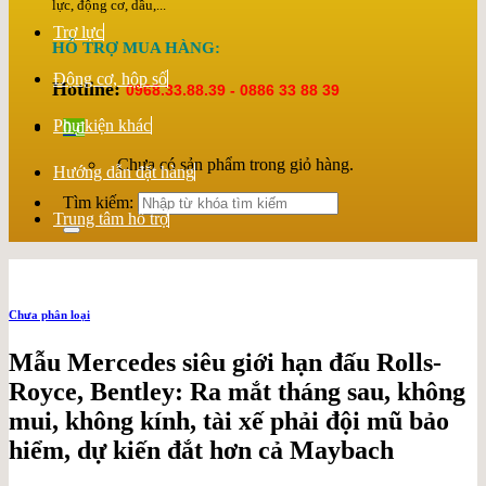
lực, động cơ, dầu,...
Trợ lực
HỖ TRỢ MUA HÀNG:
Động cơ, hộp số
Hotline:
0968.33.88.39 - 0886 33 88 39
Phụ kiện khác
0
₫
Chưa có sản phẩm trong giỏ hàng.
Hướng dẫn đặt hàng
Tìm kiếm:
Trung tâm hỗ trợ
Chưa phân loại
Mẫu Mercedes siêu giới hạn đấu Rolls-
Royce, Bentley: Ra mắt tháng sau, không
mui, không kính, tài xế phải đội mũ bảo
hiểm, dự kiến đắt hơn cả Maybach