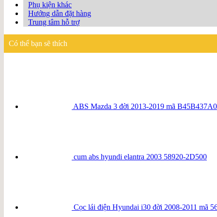
Phụ kiện khác
Hướng dẫn đặt hàng
Trung tâm hỗ trợ
Có thể bạn sẽ thích
ABS Mazda 3 đời 2013-2019 mã B45B437A0
cum abs hyundi elantra 2003 58920-2D500
Cọc lái điện Hyundai i30 đời 2008-2011 mã 