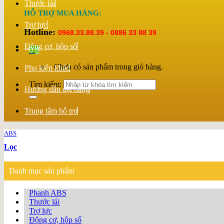
Thước lái
HỖ TRỢ MUA HÀNG:
Trợ lực
Hotline:
0968.33.88.39 - 0886 33 88 39
Động cơ, hộp số
0
₫
Chưa có sản phẩm trong giỏ hàng.
Phụ kiện khác
Tìm kiếm:
Hướng dẫn đặt hàng
Trung tâm hỗ trợ
ABS
Lọc
Danh mục sản phẩm
Phanh ABS
Thước lái
Trợ lực
Động cơ, hộp số