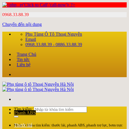
0968.33.88.39
Chuyển đến nội dung
Phụ Tùng Ô Tô Thoại Nguyễn
Email
0968.33.88.39 - 0886.33.88.39
Trang Chủ
Tin tức
Liên hệ
Tìm kiếm:
Phanh ABS
Thước lái
Nhập từ khóa tìm kiếm: thước lái, phanh ABS, phanh trợ lực, bơm trực