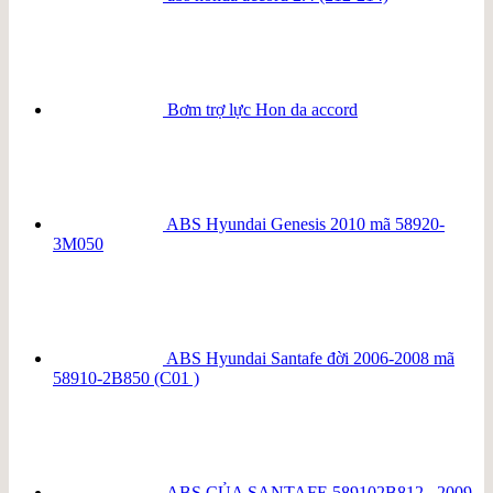
Bơm trợ lực Hon da accord
ABS Hyundai Genesis 2010 mã 58920-
3M050
ABS Hyundai Santafe đời 2006-2008 mã
58910-2B850 (C01 )
ABS CỦA SANTAFE 589102B812 _2009