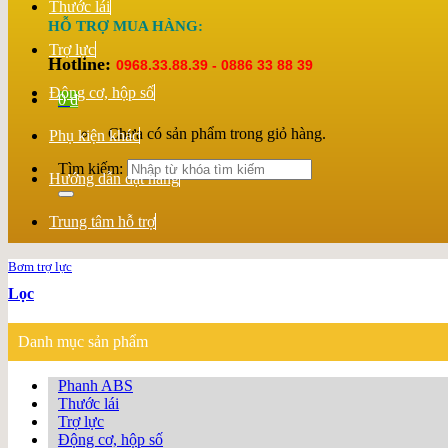
Thước lái
HỖ TRỢ MUA HÀNG:
Trợ lực
Hotline:
0968.33.88.39 - 0886 33 88 39
Động cơ, hộp số
0
₫
Chưa có sản phẩm trong giỏ hàng.
Phụ kiện khác
Tìm kiếm:
Hướng dẫn đặt hàng
Trung tâm hỗ trợ
Bơm trợ lực
Lọc
Danh mục sản phẩm
Phanh ABS
Thước lái
Trợ lực
Động cơ, hộp số