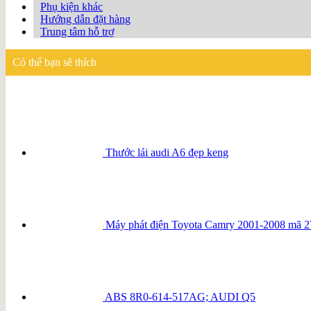
Phụ kiện khác
Hướng dẫn đặt hàng
Trung tâm hỗ trợ
Có thể bạn sẽ thích
Thước lái audi A6 đẹp keng
Máy phát điện Toyota Camry 2001-2008 mã 
ABS 8R0-614-517AG; AUDI Q5