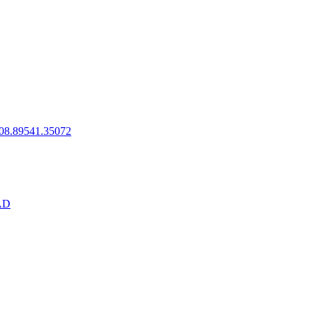
.89541.35072
AD