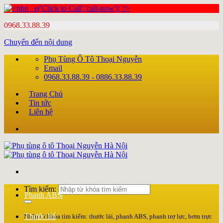
0968.33.88.39
Chuyển đến nội dung
Phụ Tùng Ô Tô Thoại Nguyễn
Email
0968.33.88.39 - 0886.33.88.39
Trang Chủ
Tin tức
Liên hệ
Tìm kiếm:
Phanh ABS
Thước lái
Nhập từ khóa tìm kiếm: thước lái, phanh ABS, phanh trợ lực, bơm trực