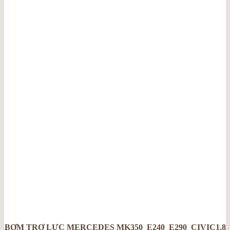
BƠM TRỢ LỰC MERCEDES MK350_E240_E290_CIVIC1.8