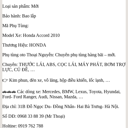
Loại sản phẩm: Mới
Bảo hành: Bao lắp
Mã Phụ Tùng:
Model Xe: Honda Accord 2010
Thương Hiệu: HONDA
Phụ tùng oto Thoại Nguyễn: Chuyên phụ tùng hàng bãi – mới.
Chuyên: THƯỚC LÁI, ABS, CỌC LÁI, MÁY PHÁT, BƠM TRỢ
LỰC, CỦ ĐỀ, …
👉 Kim phun, đèn xe, vô lăng, hộp điều khiển, lốc lạnh, …
🚗🚗🚗 Các dòng xe: Mercedes, BMW, Lexus, Toyota, Hyundai,
Ford- Ford Ranger, Audi, Nissan, Mazda, …
Địa chỉ: 31B Đỗ Ngọc Du- Đồng Nhân- Hai Bà Trưng- Hà Nội.
Số DĐ: 0968 33 88 39 (Mr Thoại)
Holtine: 0919 762 788