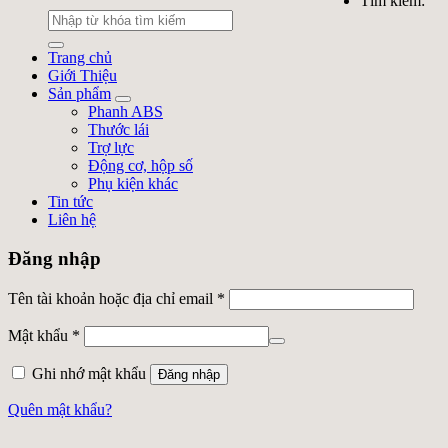
Tìm kiếm:
Trang chủ
Giới Thiệu
Sản phẩm
Phanh ABS
Thước lái
Trợ lực
Động cơ, hộp số
Phụ kiện khác
Tin tức
Liên hệ
Đăng nhập
Tên tài khoản hoặc địa chỉ email
*
Mật khẩu
*
Ghi nhớ mật khẩu
Đăng nhập
Quên mật khẩu?