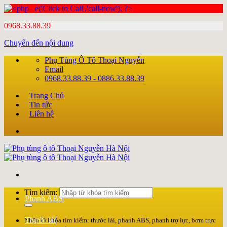
0968.33.88.39
Chuyển đến nội dung
Phụ Tùng Ô Tô Thoại Nguyễn
Email
0968.33.88.39 - 0886.33.88.39
Trang Chủ
Tin tức
Liên hệ
Tìm kiếm:
Phanh ABS
Thước lái
Nhập từ khóa tìm kiếm: thước lái, phanh ABS, phanh trợ lực, bơm trực