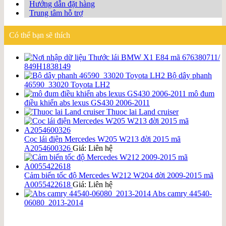
Hướng dẫn đặt hàng
Trung tâm hỗ trợ
Có thể bạn sẽ thích
Thước lái BMW X1 E84 mã 676380711/
849H1838149
Bộ dây phanh
46590_33020 Toyota LH2
mô đum
điều khiển abs lexus GS430 2006-2011
Thuoc lai Land cruiser
Cọc lái điện Mercedes W205 W213 đời 2015 mã
A2054600326
Giá: Liên hệ
Cảm biến tốc độ Mercedes W212 W204 đời 2009-2015 mã
A0055422618
Giá: Liên hệ
Abs camry 44540-
06080_2013-2014