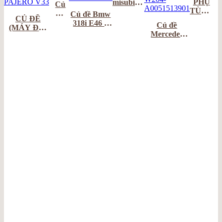
PHỤ
misubishi
Củ
TÙNG
v33
Đề
Củ đề Bmw
CỦ ĐỀ
CÁC
Audi
318i E46 –
Củ đề
(MÁY ĐỀ)
LOẠI
Q5
12427505995
Mercedes
MITSUBISHI
Q7
C200,C250
PAJERO V33
W204-
A0051513901