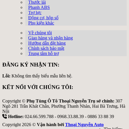
Thước lái
Phanh ABS
Trợ lực
Động cơ, hộp số
Phụ kiện khác
Về chúng tôi
Giao hàng và nhận hàng
Hướng dẫn đặt hàng
Chính sách bảo mật
Trung tâm hỗ trợ
ĐĂNG KÝ NHẬN TIN:
Lỗi:
Không tìm thấy biểu mẫu liên hệ.
KẾT NỐI VỚI CHÚNG TÔI:
Copyright ©
Phụ Tùng Ô Tô Thoại Nguyễn Trụ sở chính:
307
Ngõ 281 Trần Khát Chân, Phường Thanh Nhàn, Hai Bà Trưng, Hà
Nội
Hotline:
024.66.599.788 - 0968.33.88.39 - 0886 33 88 39
Copyright 2026 ©
Vận hành bởi
Thoại Nguyễn Auto