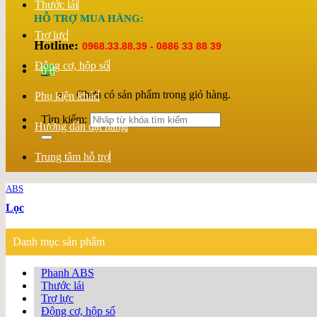
Thước lái
HỖ TRỢ MUA HÀNG:
Trợ lực
Hotline:
0968.33.88.39 - 0886 33 88 39
Động cơ, hộp số
0
₫
Chưa có sản phẩm trong giỏ hàng.
Phụ kiện khác
Tìm kiếm:
Hướng dẫn đặt hàng
Trung tâm hỗ trợ
ABS
Lọc
Danh mục sản phẩm
Phanh ABS
Thước lái
Trợ lực
Động cơ, hộp số