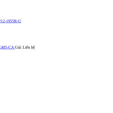
_212-1955R-U
2C405-CA
Giá: Liên hệ