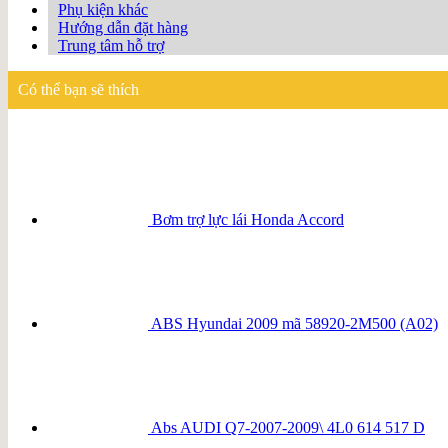
Phụ kiện khác
Hướng dẫn đặt hàng
Trung tâm hỗ trợ
Có thể bạn sẽ thích
Bơm trợ lực lái Honda Accord
ABS Hyundai 2009 mã 58920-2M500 (A02)
Abs AUDI Q7-2007-2009\ 4L0 614 517 D