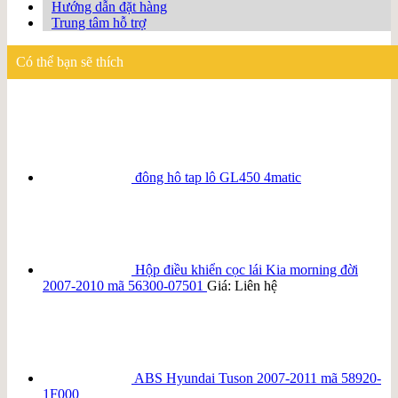
Hướng dẫn đặt hàng
Trung tâm hỗ trợ
Có thể bạn sẽ thích
đông hô tap lô GL450 4matic
Hộp điều khiển cọc lái Kia morning đời
2007-2010 mã 56300-07501
Giá: Liên hệ
ABS Hyundai Tuson 2007-2011 mã 58920-
1F000