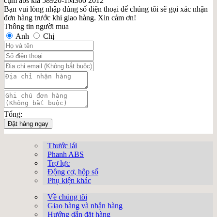
cụm abs kia 58920-1M300 2012
Bạn vui lòng nhập đúng số điện thoại để chúng tôi sẽ gọi xác nhận
đơn hàng trước khi giao hàng. Xin cảm ơn!
Thông tin người mua
Anh
Chị
Tổng:
Đặt hàng ngay
Thước lái
Phanh ABS
Trợ lực
Động cơ, hộp số
Phụ kiện khác
Về chúng tôi
Giao hàng và nhận hàng
Hướng dẫn đặt hàng