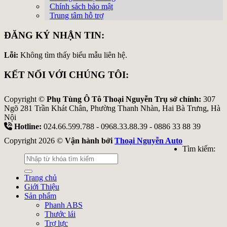
Chính sách bảo mật
Trung tâm hỗ trợ
ĐĂNG KÝ NHẬN TIN:
Lỗi:
Không tìm thấy biểu mẫu liên hệ.
KẾT NỐI VỚI CHÚNG TÔI:
Copyright ©
Phụ Tùng Ô Tô Thoại Nguyễn Trụ sở chính:
307
Ngõ 281 Trần Khát Chân, Phường Thanh Nhàn, Hai Bà Trưng, Hà
Nội
Hotline:
024.66.599.788 - 0968.33.88.39 - 0886 33 88 39
Copyright 2026 ©
Vận hành bởi
Thoại Nguyễn Auto
Tìm kiếm:
Trang chủ
Giới Thiệu
Sản phẩm
Phanh ABS
Thước lái
Trợ lực