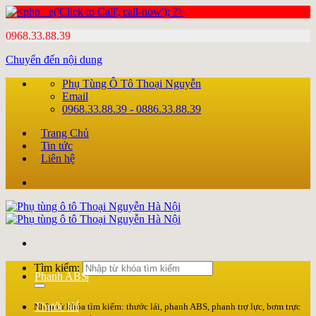
0968.33.88.39
Chuyển đến nội dung
Phụ Tùng Ô Tô Thoại Nguyễn
Email
0968.33.88.39 - 0886.33.88.39
Trang Chủ
Tin tức
Liên hệ
Tìm kiếm:
Phanh ABS
Thước lái
Nhập từ khóa tìm kiếm: thước lái, phanh ABS, phanh trợ lực, bơm trực