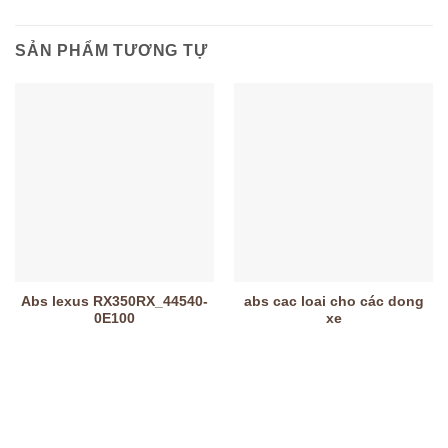
SẢN PHẨM TƯƠNG TỰ
Abs lexus RX350RX_44540-
abs cac loai cho các dong
0E100
xe