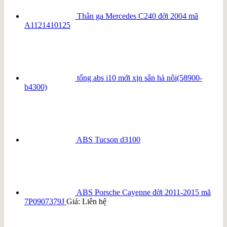
Thân ga Mercedes C240 đời 2004 mã
A1121410125
tổng abs i10 mới xịn sẵn hà nôi(58900-
b4300)
ABS Tucson d3100
ABS Porsche Cayenne đời 2011-2015 mã
7P0907379J
Giá: Liên hệ