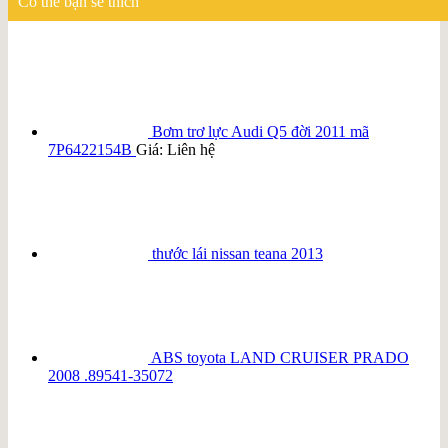
Có thể bạn sẽ thích
Bơm trơ lực Audi Q5 đời 2011 mã
7P6422154B
Giá: Liên hệ
thước lái nissan teana 2013
ABS toyota LAND CRUISER PRADO
2008 .89541-35072