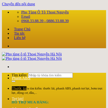
Chuyển đến nội dung
Phụ Tùng Ô Tô Thoại Nguyễn
Email
0968.33.88.39 - 0886.33.88.39
Trang Chủ
Tin tức
Liên hệ
Tìm kiếm:
Phanh ABS
Thước lái
Nhập từ khóa tìm kiếm: thước lái, phanh ABS, phanh trợ lực, bơm trực
lực, động cơ, dầu,...
Trợ lực
HỖ TRỢ MUA HÀNG: