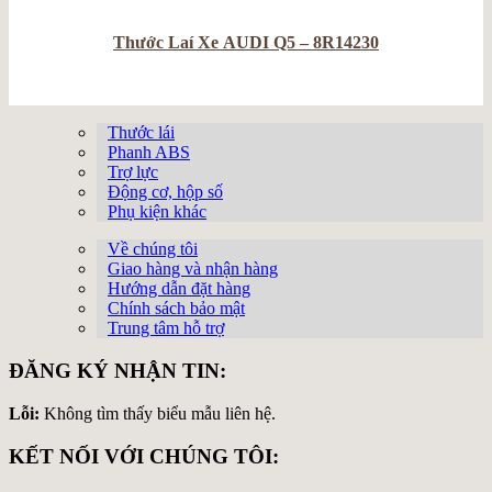
Thước Laí Xe AUDI Q5 – 8R14230
Thước lái
Phanh ABS
Trợ lực
Động cơ, hộp số
Phụ kiện khác
Về chúng tôi
Giao hàng và nhận hàng
Hướng dẫn đặt hàng
Chính sách bảo mật
Trung tâm hỗ trợ
ĐĂNG KÝ NHẬN TIN:
Lỗi:
Không tìm thấy biểu mẫu liên hệ.
KẾT NỐI VỚI CHÚNG TÔI: