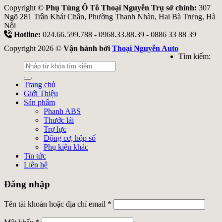
Copyright ©
Phụ Tùng Ô Tô Thoại Nguyễn Trụ sở chính:
307
Ngõ 281 Trần Khát Chân, Phường Thanh Nhàn, Hai Bà Trưng, Hà
Nội
Hotline:
024.66.599.788 - 0968.33.88.39 - 0886 33 88 39
Copyright 2026 ©
Vận hành bởi
Thoại Nguyễn Auto
Tìm kiếm:
Trang chủ
Giới Thiệu
Sản phẩm
Phanh ABS
Thước lái
Trợ lực
Động cơ, hộp số
Phụ kiện khác
Tin tức
Liên hệ
Đăng nhập
Tên tài khoản hoặc địa chỉ email
*