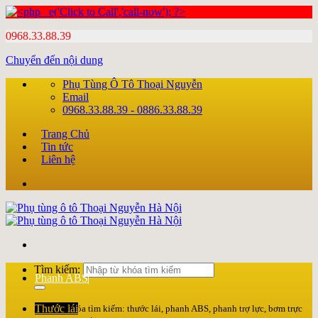
0968.33.88.39
Chuyển đến nội dung
Phụ Tùng Ô Tô Thoại Nguyễn
Email
0968.33.88.39 - 0886.33.88.39
Trang Chủ
Tin tức
Liên hệ
Tìm kiếm:
Phanh ABS
Thước lái
Nhập từ khóa tìm kiếm: thước lái, phanh ABS, phanh trợ lực, bơm trực