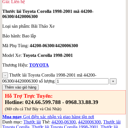
Giá: Liên hệ
Thước lái Toyota Corolla 1998-2001 mã 44200-
06300/4420006300
Loại sản phẩm: Bãi Tháo Xe
Bảo hành: Bao lắp
Mã Phụ Tùng:
44200-06300/4420006300
Model Xe:
Toyota Corolla 1998-2001
Thương Hiệu:
TOYOTA
Thước lái Toyota Corolla 1998-2001 mã 44200-
06300/4420006300 số lượng
Thêm vào giỏ hàng
Hỗ Trợ Trực Tuyến:
Hotline: 024.66.599.788 - 0968.33.88.39
(Mở cửa cả Thứ Bảy và Chủ Nhật)
Mua ngay
Gọi điện xác nhận và giao hàng tận nơi
Danh mục:
Thước lái
Thẻ:
44200-06300
,
4420006300
,
Thước lái
Toyota Corolla
,
Thước lái Toyota Corolla 1998-2001
,
Thước lái