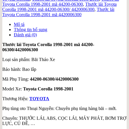
Toyota Corolla 1998-2001 mã 44200-06300
,
Thước lái Toyota
Corolla 1998-2001 mã 44200-06300/ 4420006300
,
Thước lái
Toyota Corolla 1998-2001 mã 4420006300
Mô tả
Thông tin bổ sung
Đánh giá (0)
Thước lái Toyota Corolla 1998-2001 mã 44200-
06300/4420006300
Loại sản phẩm: Bãi Tháo Xe
Bảo hành: Bao lắp
Mã Phụ Tùng:
44200-06300/4420006300
Model Xe:
Toyota Corolla 1998-2001
Thương Hiệu:
TOYOTA
Phụ tùng oto Thoại Nguyễn: Chuyên phụ tùng hàng bãi – mới.
Chuyên: THƯỚC LÁI, ABS, CỌC LÁI, MÁY PHÁT, BƠM TRỢ
LỰC, CỦ ĐỀ, …