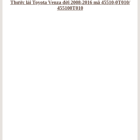
Thước lái Toyota Venza đời 2008-2016 mã 45510-0T010/
455100T010