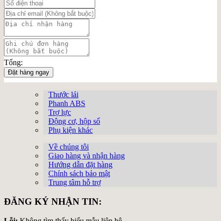
Tổng:
Đặt hàng ngay
Thước lái
Phanh ABS
Trợ lực
Động cơ, hộp số
Phụ kiện khác
Về chúng tôi
Giao hàng và nhận hàng
Hướng dẫn đặt hàng
Chính sách bảo mật
Trung tâm hỗ trợ
ĐĂNG KÝ NHẬN TIN:
Lỗi:
Không tìm thấy biểu mẫu liên hệ.