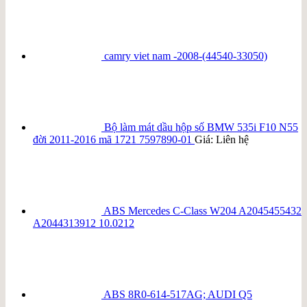
camry viet nam -2008-(44540-33050)
Bộ làm mát dầu hộp số BMW 535i F10 N55
đời 2011-2016 mã 1721 7597890-01
Giá: Liên hệ
ABS Mercedes C-Class W204 A2045455432
A2044313912 10.0212
ABS 8R0-614-517AG; AUDI Q5