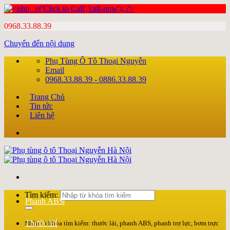
0968.33.88.39
Chuyển đến nội dung
Phụ Tùng Ô Tô Thoại Nguyễn
Email
0968.33.88.39 - 0886.33.88.39
Trang Chủ
Tin tức
Liên hệ
Tìm kiếm:
Phanh ABS
Thước lái
Nhập từ khóa tìm kiếm: thước lái, phanh ABS, phanh trợ lực, bơm trực