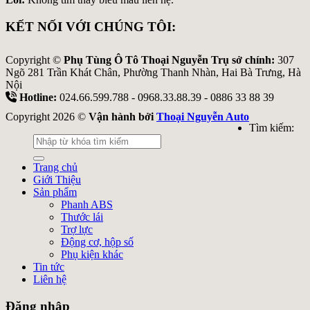
KẾT NỐI VỚI CHÚNG TÔI:
Copyright ©
Phụ Tùng Ô Tô Thoại Nguyễn Trụ sở chính:
307
Ngõ 281 Trần Khát Chân, Phường Thanh Nhàn, Hai Bà Trưng, Hà
Nội
Hotline:
024.66.599.788 - 0968.33.88.39 - 0886 33 88 39
Copyright 2026 ©
Vận hành bởi
Thoại Nguyễn Auto
Tìm kiếm:
Trang chủ
Giới Thiệu
Sản phẩm
Phanh ABS
Thước lái
Trợ lực
Động cơ, hộp số
Phụ kiện khác
Tin tức
Liên hệ
Đăng nhập